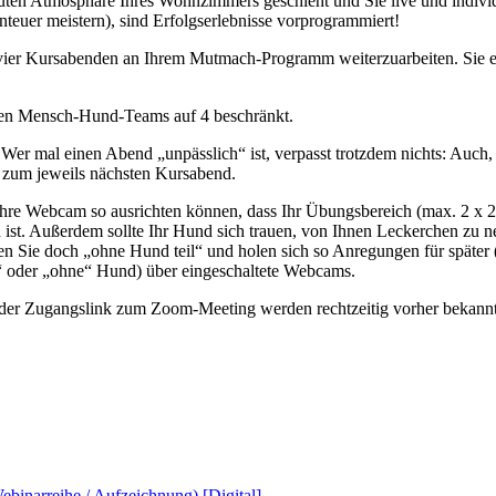
auten Atmosphäre Ihres Wohnzimmers geschieht und Sie live und individ
nteuer meistern), sind Erfolgserlebnisse vorprogrammiert!
ier Kursabenden an Ihrem Mutmach-Programm weiterzuarbeiten. Sie er
nden Mensch-Hund-Teams auf 4 beschränkt.
. Wer mal einen Abend „unpässlich“ ist, verpasst trotzdem nichts: Auch
 zum jeweils nächsten Kursabend.
hre Webcam so ausrichten können, dass Ihr Übungsbereich (max. 2 x 2 m
 ist. Außerdem sollte Ihr Hund sich trauen, von Ihnen Leckerchen zu n
men Sie doch „ohne Hund teil“ und holen sich so Anregungen für später
“ oder „ohne“ Hund) über eingeschaltete Webcams.
d der Zugangslink zum Zoom-Meeting werden rechtzeitig vorher bekann