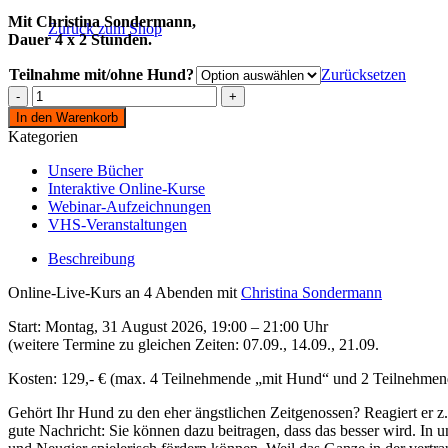
Mit Christina Sondermann,
Zurück zum Shop
Dauer 4 x 2 Stunden.
Teilnahme mit/ohne Hund?
Zurücksetzen
MUTMACHSPIELE
-
In den Warenkorb
Der
Kategorien
Online-
Live-
Unsere Bücher
Praxiskurs
Interaktive Online-Kurse
für
Webinar-Aufzeichnungen
ängstliche
VHS-Veranstaltungen
Hunde
(Start
Beschreibung
31.08.2026)
Menge
Online-Live-Kurs an 4 Abenden mit
Christina Sondermann
Start: Montag, 31 August 2026, 19:00 – 21:00 Uhr
(weitere Termine zu gleichen Zeiten: 07.09., 14.09., 21.09.
Kosten: 129,- € (max. 4 Teilnehmende „mit Hund“ und 2 Teilnehme
Gehört Ihr Hund zu den eher ängstlichen Zeitgenossen? Reagiert er 
gute Nachricht: Sie können dazu beitragen, dass das besser wird. In 