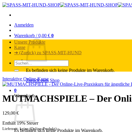
Zum
Inhalt
springen
Anmelden
Warenkorb /
0,00
€
0
Unsere Produkte
Kasse
➔ (Zurück) zu SPASS-MIT-HUND
Suchen
nach:
Es befinden sich keine Produkte im Warenkorb.
Interaktive Online-Kurse
Zurück zum Shop
0
Warenkorb
MUTMACHSPIELE – Der Online-L
129,00
€
Enthält 19% Steuer
Lieferzeit: keine (Online-Produkt)
Es befinden sich keine Produkte im Warenkorb.