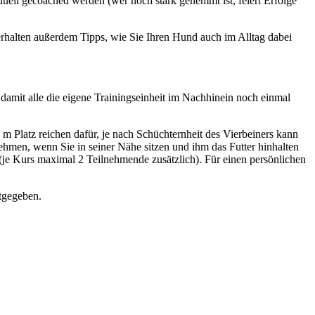
uell gecoached werden (wer noch stark gehemmt ist, feiert Erfolge
halten außerdem Tipps, wie Sie Ihren Hund auch im Alltag dabei
, damit alle die eigene Trainingseinheit im Nachhinein noch einmal
 Platz reichen dafür, je nach Schüchternheit des Vierbeiners kann
ehmen, wenn Sie in seiner Nähe sitzen und ihm das Futter hinhalten
 (je Kurs maximal 2 Teilnehmende zusätzlich). Für einen persönlichen
tgegeben.