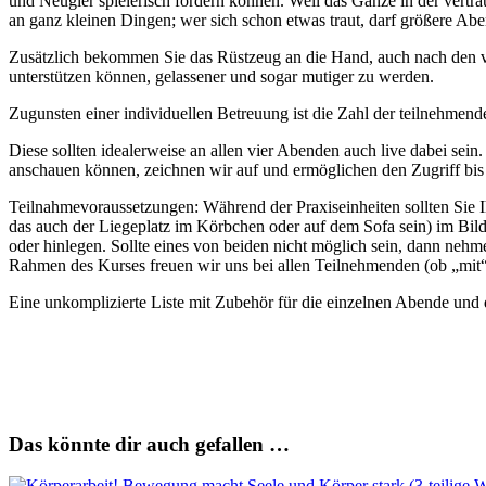
und Neugier spielerisch fördern können. Weil das Ganze in der vertr
an ganz kleinen Dingen; wer sich schon etwas traut, darf größere Abe
Zusätzlich bekommen Sie das Rüstzeug an die Hand, auch nach den v
unterstützen können, gelassener und sogar mutiger zu werden.
Zugunsten einer individuellen Betreuung ist die Zahl der teilnehme
Diese sollten idealerweise an allen vier Abenden auch live dabei sein
anschauen können, zeichnen wir auf und ermöglichen den Zugriff bis
Teilnahmevoraussetzungen: Während der Praxiseinheiten sollten Sie I
das auch der Liegeplatz im Körbchen oder auf dem Sofa sein) im Bild
oder hinlegen. Sollte eines von beiden nicht möglich sein, dann neh
Rahmen des Kurses freuen wir uns bei allen Teilnehmenden (ob „mit
Eine unkomplizierte Liste mit Zubehör für die einzelnen Abende un
Das könnte dir auch gefallen …